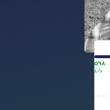
۵۹۸
واژۆ