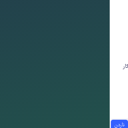
ار
ناردن