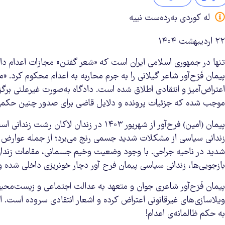
لە کوردی بەردەست نییە
۲۲ اردیبهشت ۱۴۰۴
پیمان فَرَح‌آور شاعر گیلانی را به جرم محاربه به اعدام محکوم کرد. «
اعتراض‌آمیز و انتقادی اطلاق شده است. دادگاه به‌صورت غیرعلنی برگ
موجب شده که جزئیات پرونده و دلایل قاضی برای صدور چنین حکمی ب
پیمان (امین) فرح‌آور از شهریور ۱۴۰۳ در زندان لاکان رشت زندانی است. او پدر یک کودک ده ساله است. بنا به
زندانی سیاسی از مشکلات شدید جسمی رنج می‌برد؛ از جمله عوارض 
شدید در ناحیه جراحی. با وجود وضعیت وخیم جسمانی، مقامات زندان تا
بازجویی‌ها، زندانی سیاسی پیمان فرح آور دچار خونریزی داخلی شده
پیمان فَرَح‌آور شاعری جوان و متعهد به عدالت اجتماعی و زیست‌م
ویلاسازی‌های غیرقانونی اعتراض کرده و اشعار انتقادی سروده است
به حکم ظالمانه‌ی اعدام!