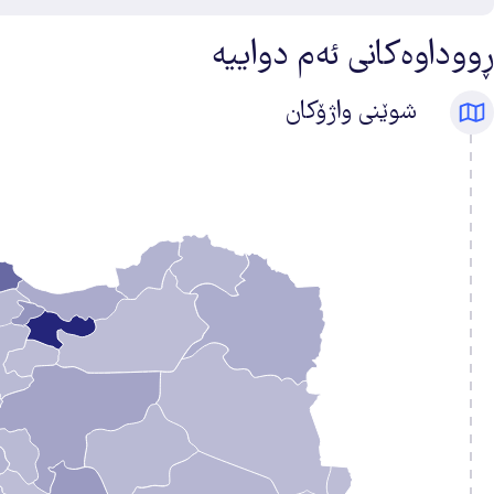
ڕووداوەکانی ئەم دواییە
شوێنی واژۆکان
ژمارەی
واژۆکان
25
3
3
3