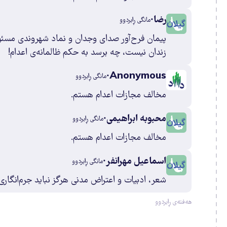
5
رضا
مانگی ڕابردوو
پیمان فرح‌آور صدای وجدان و نماد شهروندی مسئ
5
زندان نیست، چه برسد به حکم ظالمانه‌ی اعدام!
Anonymous
7
مانگی ڕابردوو
مخالف مجازات اعدام هستم.
1
محبوبه ابراهیمی
مانگی ڕابردوو
مخالف مجازات اعدام هستم.
2
اسماعیل مهرانفر
مانگی ڕابردوو
شعر، ادبیات و اعتراض مدنی هرگز نباید جرم‌انگاری
4
هەفتەی ڕابردوو
3