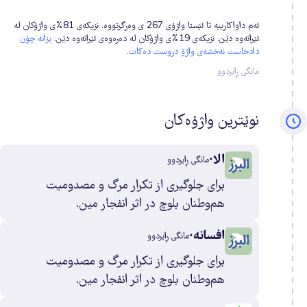
ئەم داواکارییە تا ئێستا واژۆی 267 ی وەرگرتووە. نزیکەی 81%ی واژۆکان لە
2
ئێرانەوە دێن. نزیکەی 19%ی واژۆکان لە دەرەوەی ئێرانەوە دێن.
بزانە چۆن
دادخاست نەخشەی واژۆ دروست دەکات.
مانگی ڕابردوو
1
0
نوێترین واژۆەکان
0
الا
مانگی ڕابردوو
برای جلوگیری از تکرار مرگ و مصدومیت
2
هم‌وطنان بلوچ در اثر انفجار مین.
0
افسانه
مانگی ڕابردوو
برای جلوگیری از تکرار مرگ و مصدومیت
3
هم‌وطنان بلوچ در اثر انفجار مین.