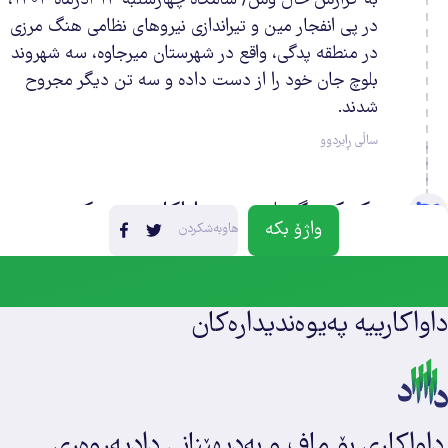
به گزارش حال‌ وش/ شامگاه چهارشنبه ۱۴ آذرماه ۱۴۰۳،
در پی انفجار مین و تیراندازی نیروهای نظامی هنگ مرزی
0
در منطقه پدگی، واقع در شهرستان میرجاوه، سه شهروند
بلوچ جان خود را از دست داده و سه تن دیگر مجروح
شدند.
21
ساڵی ڕابردوو
ی
0
یک کنشگر بلوچ ئەم داواکارییەی ڕێکخست
واژۆ بکە
هاوبه‌شکردن
0
ساڵی ڕابردوو
0
داواکارییە پەیوەندیدارەکان
داواکاری بۆ ماف و بەدیهێنانی دادپەروەری