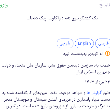
ئامانج
واژۆ
یک کنشگر بلوچ ئەم داواکارییە ڕێک دەخات
فارسی
بلۏچی
English
لە کوردی بەردەست نییە
خطاب به: سازمان دیده‌بان حقوق بشر، سازمان ملل متحد، و دولت
جمهوری اسلامی ایران
۲۲ مرداد ۱۴۰۳
طبق
گزارش‌ها
و شواهد موجود، انفجار مین‌های کارگذاشته شده به
دست سپاه پاسداران در مرزهای استان سیستان و بلوچستان منجر
به مرگ و جراحت بسیاری از شهروندان بلوچ شده است. در آخرین