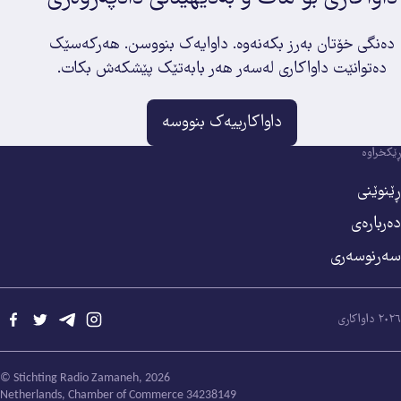
دەنگی خۆتان بەرز بکەنەوە. داوایەک بنووسن. هەرکەسێک
دەتوانێت داواکاری لەسەر هەر بابەتێک پێشکەش بکات.
داواکارییەک بنووسە
ڕێکخراوە
ڕێنوێنی
ده‌رباره‌ی
سه‌رنوسه‌ری
٢٠٢٦ داواکاری
© Stichting Radio Zamaneh, 2026
Netherlands, Chamber of Commerce 34238149