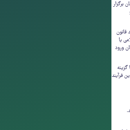
ن برگزار
 قانون
می یا
ان ورود
 گزینه
ین فرآیند
.