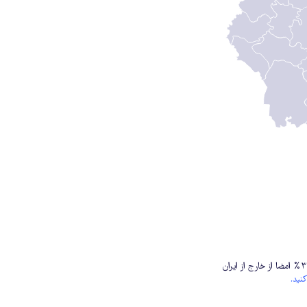
این دادخواست تا کنون ۱۰ امضا جمع کرده است. ۷۰% از ایران آمده؛ و حدود ۳۰% امضا از خارج از ایران
نید.