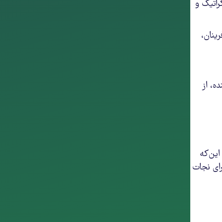
راتیک و
ینان،
ه، از
این‌که
رای نجات