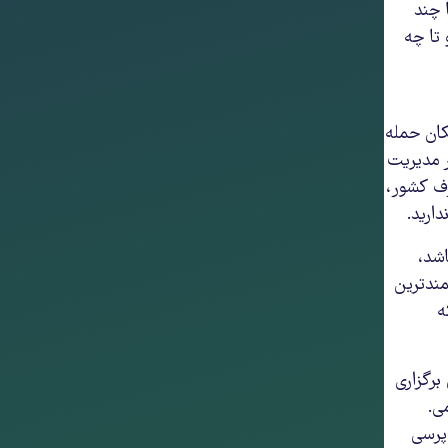
 چند
تا چه
کان حمله
ر مدیریت
رف کشور،
دارید.
شد،
مندترین
ه
برگزاری
ی.
پرسی