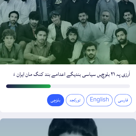
اَرزی پہ ۲۱ بلوچ‌یں سیاسی بندیگے اعدامے بند کنگ مان ایران ءَ
اَرزی
ءِ
فارسی
English
تورکجه
بلۏچی
دیمروی