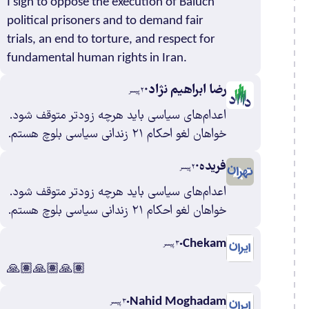
حمد
I sign to oppose the execution of Baluch
political prisoners and to demand fair
ان
۳
trials, an end to torture, and respect for
ن
۰
fundamental human rights in Iran.
ی
۲
ران
۰
رضا ابراهیم نژاد
۲ پیسر
ی
۳
اعدام‌های سیاسی باید هرچه زودتر متوقف شود.
ن
خواهان لغو احکام ۲۱ زندانی سیاسی بلوچ هستم.
ن
۰
۱
فریده
۲ پیسر
۲
اعدام‌های سیاسی باید هرچه زودتر متوقف شود.
ن
خواهان لغو احکام ۲۱ زندانی سیاسی بلوچ هستم.
ن
۰
ان
Chekam
۳ پیسر
۴
🙏🏽🙏🏽🙏🏽
ستان
ی
Nahid Moghadam
۳ پیسر
۰