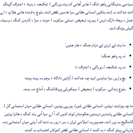
سیاسی بندیگانی پاھو دئگ ءُ ھاس آھانی کہ وت زوراکی ءُ شکنجہ ءِ بنیاد ءَ اعتراف گپتگ
انت عدالت نہ اِنت بلکیں انسانی حقانی سرا ھاسیں نقض اِنت۔ بلوچ باشندہ ھانی ھلاپ ءَ اے
عمل ءِ برجاہ دارگ، ترس ءُ بیم پہ تبعیض، نسلی سرکوب ءُ موت ءِ سزا ءِ کارمرز کنگ ءِ وسیلہ
گیش بوتگ انت۔
ما وت ئے ارزی ئے دزنام جنگ ءَ جار جنیں:
نہ پہ پاھو جنگ؛
نہ پہ شکنجہ ءُ زوراکی ءِ اعتراف ءَ؛
ہچ وڑیں سزا نبایدیں ابید چہ عدالت ءُ آزاتیں دادگاہ ءَ برجم بہ بیت بیت؛
بلوچ زندانی، سرکوب ءُ تبعیض ءُ سیکورٹی پروفائلنگ ءِ آماچ مہ بنت۔
ما چہ یونایتد نیشن، انسانی حقانی شورا، یورپی یونین، انسانی حقانی میان استمانی گل ءُ
انسانی حقانی پابندیں درستیں حکومتاں لوٹ کنیں کہ آ اے سزا آنی بند کنگ ءِ ھاترا زوتیں
گامگیج بہ زور اَنت، جمہوریہ اسلامی ایران ءِ سر ءَ زور بہ دنت کہ آ وتی میان اُستمانی زمہ
واریانی پیلو کنگ ءَ بہ کنت ءُ انسانی حقانی نقض کنوکاں احتساب بہ کنت۔