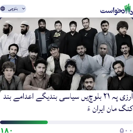
بلۏچی
اَرزی پہ ۲۱ بلوچ‌یں سیاسی بندیگے اعدامے بند
کنگ مان ایران ءَ
َرزی
۱۸۰
۵۰۰
ِ