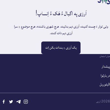
اَرزی په اگبال ءُ هَک ءُ اِنساپ!
وتی توار ءَ چِست کنیت، اَرزی دیم بدئیت. هرچ شهری باشنده، هرچ موضوع ءِ سرا
اَرزی دیم دات کنت.
یک اَرزی ءِ بندات بکن اِت
میان استمان
پیشدار
در بارئوا
اڈیٹوریل
2026 اَرزی