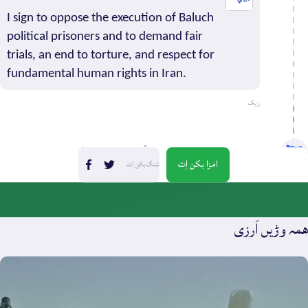
ن
I sign to oppose the execution of Baluch
۱۶
political prisoners and to demand fair
ی
۲
trials, an end to torture, and respect for
یجان
fundamental human rights in Iran.
۰
زیک
۰
یک ٹولی فعالین بلوچ ءَ ای اَرزی بندات کرتگ
امزا بکن اِت
شنگ بکن اِت
۳ پیسر
ھمہ وڑیں اَرزی