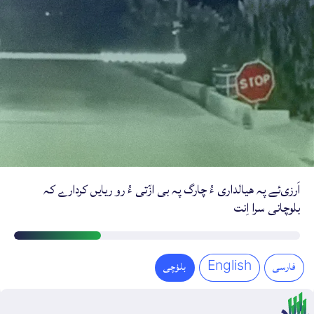
اَرزی‌ئے پہ ھیالداری ءُ چارگ پہ بی ازّتی ءُ رو ریایں کردارے کہ
بلوچانی سرا اِنت
اَرزی
ءِ
فارسی
English
بلۏچی
دیمروی