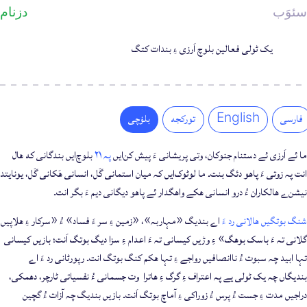
سئوَب
دزنام
یمروی
یک ٹولی فعالین بلوچ اَرزی ءِ بندات کتگ
فارسی
English
تورکجه
بلۏچی
ما ئے اَرزی ئے دستنام جنوکان، وتی پریشانی ءَ پیش کن‌ایں
پہ ۲۱
بلوچ‌ایں بندگانی که ھال
انت پہ زوتی ءَ پاھو دئگ بنت۔ ما لوٹوک‌ایں کہ میان استمانی گَل، انسانی ھَکانی گَل، یونایتد
نیشن‌ے ھالکاران ءُ درو انسانی ھکے واھگدار ئے پاھو دیگانی دیم ءَ بگر انت۔
شنگ بوتگیں ھالانی رد ءَ
اے بندیگ «مہاربہ»، «زمین ءِ سر ءَ فساد» ءُ «سرکار ءِ ھلاپیں
گلانی تہ ءَ باسک بوھگ» ءِ وڑیں کیسانی تہ ءَ اعدام ءِ سزا دیگ بوتگ اَنت؛ بازیں کیسانی
تہا ابید چہ سبوت ءُ ناانصافیں رواجے ءِ تہا ھکم کنگ بوتگ انت۔ رپورٹانی رد ءَ اے
بندیگاں چہ یک ٹولی یے پہ اعتراف ءِ گرگ ءِ ھاترا وت جسمانی ءُ نفسیاتی ٹارچر، دھمکی،
دراجیں مدت ءِ جست ءُ پرس ءُ زوراکی ءِ آماچ بوتگ اَنت۔ بازیں بندیگ چہ آزات ءُ گچین