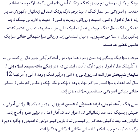
بوتگیں وکیل ءِ رسائی ءَ چہ زبھر کنگ بوتگ ءُ آیانی دادجاھی ءِ گوشدارگ چہ منصفانہ
مقدمہ ءِ اصولانی سرا عمل کنگ ءَ ابید برجم دارگ بوتگ انت۔ اے زندانیان ءِ کھولاں ھم باز
رند ءَ ھال ءُ اھوال ءِ کمی، امنیت ءِ زوراکی، زیارت ءِ کمی ءُ امنیت ءِ ادارہانی نیمگ ءَ چہ
دھمکی دئگ ءِ ھال داتگ۔ چوشیں عمل نہ ایوک ءَ اے سزا ءِ مشروعیت ءَ بی اعتبار کنت،
بلکیں ایران ءِ اسلامی جمہوریہ ءِ میان استمانی زمہ واریانی سرا متهمانی حقانی سرا یک
ھاسیں نقضے ھم ھست۔
موت ءِ سزا دیگ بوتگیں زندانیان ءِ تہ ءَ ھما مردم ھوار اَنت کہ آیانی جاور ھال اے کیسانی تہ
ءَ آشُپێنَگ ھال ءُ اھوال ءِ دیم ءَ آرگ ءَ اَنت ، ایشانی تہ ءَ دو زھگے
مات نسیمہ اسلام زئی
ءُ
سلیمان شہبخش
ھوار اَنت کہ رپورٹانی رد ءَ آئی ءِ دزگیر کنگ ءِ وھد ءَ آئی ءِ اُمر تھنا 12
سال اَت۔ اعدام ءِ سزا کسے سرا کہ اتهام ءِ وھد ءَ چُک بوتگ، چُک ءِ حقانی کنونشن ءُ انسانی
حقانی بنیاتی اصولانی مستقیمیں خلاف ورزی اِنت۔
ھمے رنگ ءَ
آدھم ناروئی، فرشد حسنزئی ءُ حسین شاہوز
ی ءِ وڑیں نام کہ زالبولانی آجوئی ءِ
جنبش ءِ بندیگ اَنت، ھما زندانیانی تہ ءَ ھوار اَنت کہ آھاں اعدام ءِ مزنیں ھترہ ءِ آماچ اِنت۔
نگرانی ھما وھد ءَ گیش بنت کہ اے کیسانی تہ ءَ بازیں کیس دولتی ءُ امنیتی ءِ چاگرد ءَ دیم ءَ
برگ بنت ءُ ابید چہ رسانکدر ءُ انسانی ھکانی ادارگانی رندگیرا انت۔