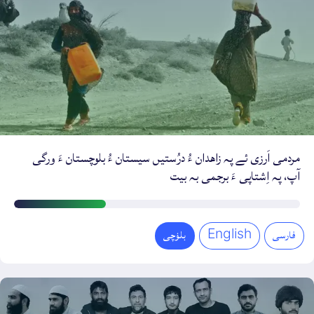
مردمی اَرزی ئے پہ زاهدان ءُ درُستیں سیستان ءُ بلوچستان ءَ ورگی
آپ‌، پہ اِشتاپی ءَ برجمی بہ بیت
اَرزی
ءِ
فارسی
English
بلۏچی
دیمروی