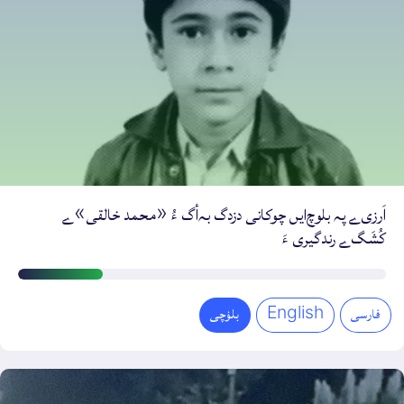
اَرزی‌ے پہ بلوچ‌ایں چوکانی دزدگ بہ‌أگ ءُ «محمد خالقی»ے
کُشَگ‌ے رندگیری ءَ
اَرزی
ءِ
فارسی
English
بلۏچی
دیمروی