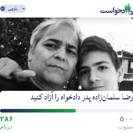
بلۏچی
رضا سلمان‌زاده پدر دادخواه را آزاد کنید
َرزی
۲۸۶
۵۰۰
ِ
سئوَب
دزنام
یمروی