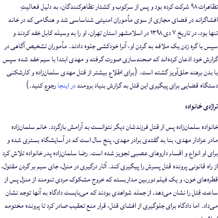
تظاهرات ۹۸ شرکت کرده بود و پس از سرکوب و کشتار تظاهرکنندگان، به دلیل فعالیتِ
افشاگرانه در فضای مجازی از سوی مأموران امنیتی شناساسی شد و هنگامی که در خانه
تنها بود، در تاریخ ۷ دی ۱۳۹۸ در اسلامشهر استان تهران، او را به وسیله کابل خفه کردند و
سپس با گره زدن یک ملافه به گردن او، آنرا خودکشی جلوه دادند. مأموران تشخیص آگاهی در
گزارش خود اذعان کرده‌اند که صحنه‌سازی صورت گرفته و مهدی ابتدا با سیم خفه شده سپس
با بدن برهنه حلق‌آویز گشته است. (برای اطلاع بیشتر از قتل مهدی سلمان‌زاده و کارشکنی
دستگاه قضایی برای پیگیری این قتل به گزارش بنیاد برومند
در اینجا
رجوع کنید.)
تراژدی خانواده
خانواده سلمان‌زاده پس از قتل فرزندشان دیگر نتوانست به آرامش بازگردد. خانم سلمان‌زاده
مادر عزادار مهدی، بنا به گفته‌ی برادر مهدی، پنج سال است که در آسایشگاه بستری شده و
برای او انواع و اقسام داروهای عصبی تجویز شده است. رضا سلمان‌زاده پدر خانواده تلاش کرد
از راه قانونی پرونده قتل پسرش را پیگیری کند. آثار درگیری در منزل، جای سیم بر گردن مقتول،
قطره‌های خون، و یک فیلم دوربین مداربسته که خروج مشکوک مردی تنومند از منزل پس از
ساعت قتل را نشان می‌دهد، از جمله شواهدی بودند که می‌بایست دادگاه به آنها توجه نشان
می‌داد. اما دادگاه برای جلوگیری از افشای قتل، قرار منع تعقیب صادر کرد تا پرونده مختومه