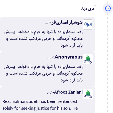
شاه
۲
آھری دزنام
تان
۳
لویا
هوشیار انصاری‌فر
۹ پیسر
۰
رضا سلمان‌زاده را تنها به جرم دادخواهی پسرش
حمد
محکوم کرده‌اند. او جرمی مرتکب نشده است و
ان
۲
باید آزاد شود.
ن
۰
ی
۱
Anonymous
۹ پیسر
ران
۱
رضا سلمان‌زاده را تنها به جرم دادخواهی پسرش
ی
۰
محکوم کرده‌اند. او جرمی مرتکب نشده است و
ن
باید آزاد شود.
ن
۰
۰
Afrooz Zanjani
۹ پیسر
۴
Reza Salmanzadeh has been sentenced
ن
solely for seeking justice for his son. He
ن
۰