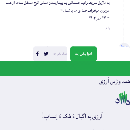
به دلایل شرایط وخیم جسمانی به بیمارستان مدنی کرج منتقل شده. از همه
عزیزان میخواهم صدای ما باشند.»
- ۲۴ مهر ۱۴۰۳
پاری
مهشید ناظمی ءَ ای اَرزی بندات کرتگ
امزا بکن اِت
شنگ بکن اِت
۲ پیسر
ھمہ وڑیں اَرزی
اَرزی په اگبال ءُ هَک ءُ اِنساپ!