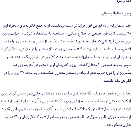
اعلام شود.
پدری دادخواه پسرش
رضا سلمان‌زاده از دادخواهی خون فرزندش دست برنداشت. او به جمع خانواده‌های دادخواه آبان
۹۸ پیوست تا به طور جمعی، با اطلاع رسانی و مصاحبه با رسانه‌ها، و شرکت در مراسم یادبود،
برای همه‌ی فرزندانی که جان باخته بودند طلب عدالت کند. از همین رو، مأموران او را هدف
انتقام خود قرار دادند. در اردیبهشت ۱۴۰۱ مأموران وزارت اطلاعات او را در منزلش دستگیر کردند
و به زندان اوین بردند. رضا سلمان‌زاده نخست به مدت ۵۵ روز در انفرادی نگه داشته شد و
سپس به بند عمومی ۴ منتقل گشت. روزی که زندان اوین دستخوش آتش‌سوزی شد،
مأموران او را مورد ضرب شتم قرارداده و دست راستش را شکستند و به مدت ۷۷ روز او را در
انفرادی نگه داشتند.
بعد از این واقعه، مأموران اطلاعات آقای سلمان‌زاده را به زندان رجایی‌شهر منتقل کردند. پس
از گذشت مدتی دوباره او را به بند ۸ زندان اوین بازگردانده و پس از آن به زندان قزلحصار تبعید
کردند. در خرداد سال ۱۴۰۱، در یک دادگاه فرمایشی سریع، آقای سلمان‌زاده به اتهام واهی «تمرد
از دست ماموران نظام و اخلال در نظم عمومی و تخریب اموال» به ۷ سال زندان و ۷۴ ضربه
شلاق محکوم شد.