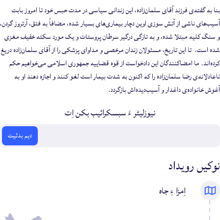
بنا به گفته‌ی فرزند آقای سلمان‌زاده، این زندانی سیاسی در مدت حبس خود تا امروز بابت
آسیب‌های ناشی از آتش سوزی اوین دچار بیماری‌های بسیار شده، مضافاً به فتق، آرتروز گردن،
و سنگ کلیه مبتلا شده، و به تازگی درگیر سرطان پروستات و یک مورد سکته خفیف مغزی
شده است. تا این تاریخ، مسئولان زندان مرخصی و مداوای پزشکی را از آقای سلمان‌زاده دریغ
کرده‌اند. ما امضاکنندگان این دادخواست از قوه قضاییه جمهوری اسلامی می‌خواهیم حکم
ناعادلانه‌ی رضا سلمان‌زاده را که اکنون به شدت بیمار است لغو کنند و اجازه دهند او به
آغوش خانواده‌ی داغدار و آسیب‌دیده‌اش بازگردد.
نیوزلیٹر ءَ سبسکرائیب بکن اِت
ایمیل
دیم بدئیت
نوکیں رویداد
اِمزا ءِ جاه
دزنامانی
ن