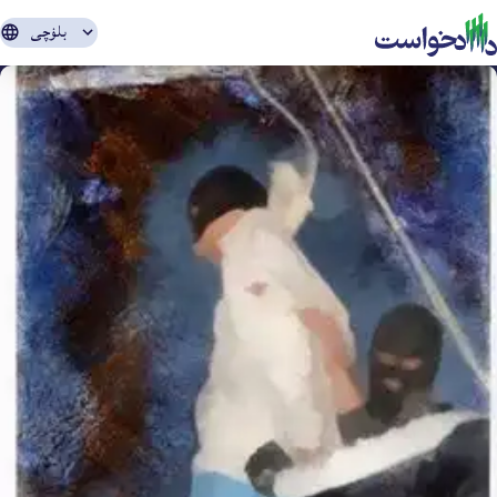
بلۏچی