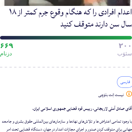
اعدام افرادی را که هنگام وقوع جرم کمتر از ۱۸
سال سن دارند متوقف کنید
َرزی
۶۶۹
۲۰۰
ِ
سئوَب
دزنام
یمروی
فارسی
نیست اِنت بلۏچی
آقای صادق آملی لاریجانی، رییس قوه قضایی جمهوری اسلامی ایران،
با وجود تمامی اعتراض ها و تلاش‌های نهادها و سازمان‌های بین‌المللی حقوق بشری و جامعه
جهانی برای متوقف کردن صدور و اجرای مجازات اعدام در جهان، دستگاه قضایی تحت امر