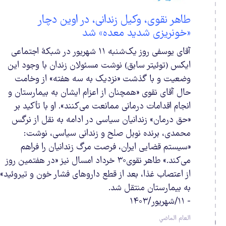
طاهر نقوی، وکیل زندانی، در اوین دچار
«خونریزی شدید معده» شد
آقای یوسفی روز یک‌شنبه ۱۱ شهریور در شبکهٔ اجتماعی
ایکس (توئیتر سابق) نوشت مسئولان زندان با وجود این
وضعیت و با گذشت «نزدیک به سه هفته» از وخامت
حال آقای نقوی «همچنان از اعزام ایشان به بیمارستان و
انجام اقدامات درمانی ممانعت می‌کنند». او با تأکید بر
«حق درمان» زندانیان سیاسی در ادامه به نقل از نرگس
محمدی، برنده نوبل صلح و زندانی سیاسی، نوشت:
«سیستم قضایی ایران، فرصت مرگ زندانیان را فراهم
می‌کند.» طاهر نقوی۳۰ خرداد امسال نیز «در هفتمین روز
از اعتصاب غذا، بعد از قطع داروهای فشار خون و تیروئید»
به بیمارستان منتقل شد.
- ۱۱/شهریور/۱۴۰۳
العام الماضي