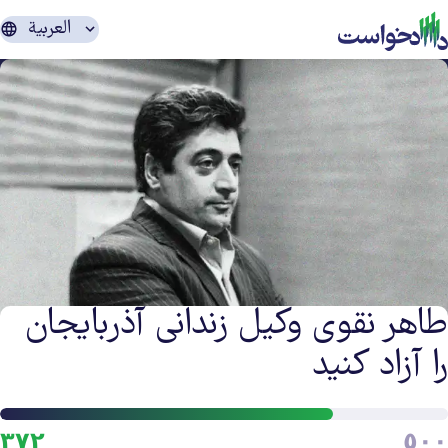
العربية
طاهر نقوی وکیل زندانی آذربایجان
را آزاد کنید
لتقدم
٣٧٢
٥٠٠
ي